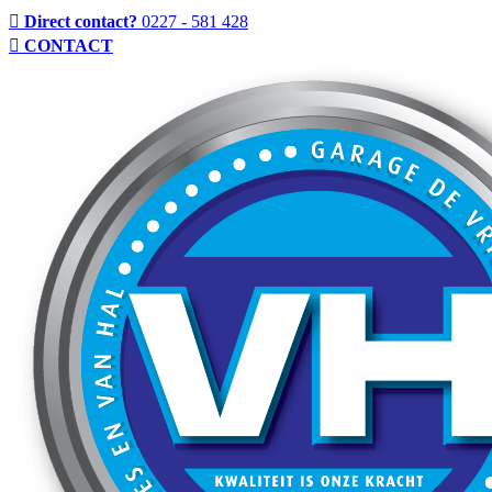
Direct contact?
0227 - 581 428
CONTACT