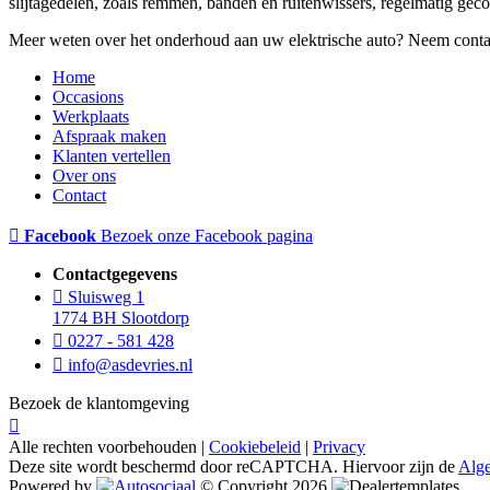
slijtagedelen, zoals remmen, banden en ruitenwissers, regelmatig ge
Meer weten over het onderhoud aan uw elektrische auto? Neem conta
Home
Occasions
Werkplaats
Afspraak maken
Klanten vertellen
Over ons
Contact
Facebook
Bezoek onze Facebook pagina
Contactgegevens
Sluisweg 1
1774 BH Slootdorp
0227 - 581 428
info@asdevries.nl
Bezoek de klantomgeving
Alle rechten voorbehouden |
Cookiebeleid
|
Privacy
Deze site wordt beschermd door reCAPTCHA. Hiervoor zijn de
Alg
Powered by
© Copyright 2026