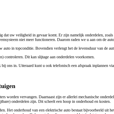
g dat uw veiligheid in gevaar komt. Er zijn namelijk onderdelen, zoals 
 remsysteem niet meer functioneren. Daarom raden we u aan om de auto 
w auto in topconditie. Bovendien verlengt het de levensduur van de a
en) controleren. Dit kan slijtage aan onderdelen voorkomen.
bij ons in. Uiteraard kunt u ook telefonisch een afspraak inplannen vi
tuigen
lters worden vervangen. Daarnaast zijn er allerlei mechanische onderd
jtbare) onderdelen zijn. Dit scheelt een hoop in onderhoud en kosten.
n. Het onderhoud van een elektrische auto bestaat bijvoorbeeld uit het