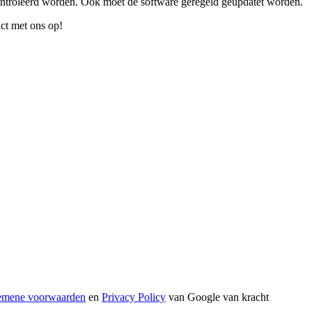
controleerd worden. Ook moet de software geregeld geüpdatet worden.
ct met ons op!
emene voorwaarden
en
Privacy Policy
van Google van kracht