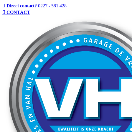
Direct contact?
0227 - 581 428
CONTACT