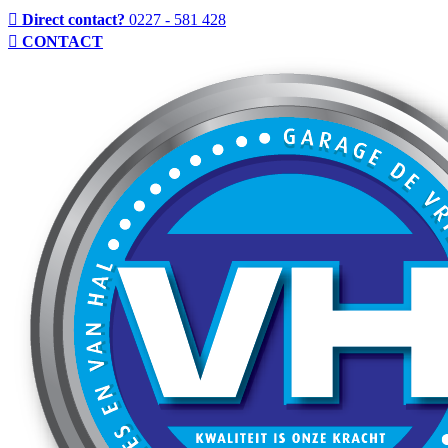
Direct contact?
0227 - 581 428
CONTACT