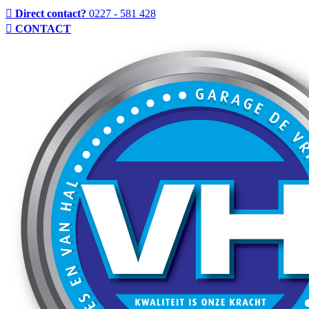
Direct contact?
0227 - 581 428
CONTACT