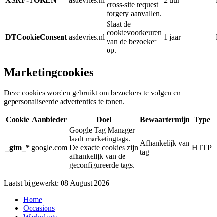
XSRF-TOKEN
asdevries.nl
2 uur
cross-site request
forgery aanvallen.
Slaat de
cookievoorkeuren
DTCookieConsent
asdevries.nl
1 jaar
van de bezoeker
op.
Marketingcookies
Deze cookies worden gebruikt om bezoekers te volgen en
gepersonaliseerde advertenties te tonen.
Cookie
Aanbieder
Doel
Bewaartermijn
Type
Google Tag Manager
laadt marketingtags.
Afhankelijk van
_gtm_*
google.com
De exacte cookies zijn
HTTP
tag
afhankelijk van de
geconfigureerde tags.
Laatst bijgewerkt: 08 August 2026
Home
Occasions
Werkplaats