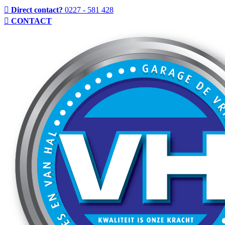
Direct contact?
0227 - 581 428
CONTACT