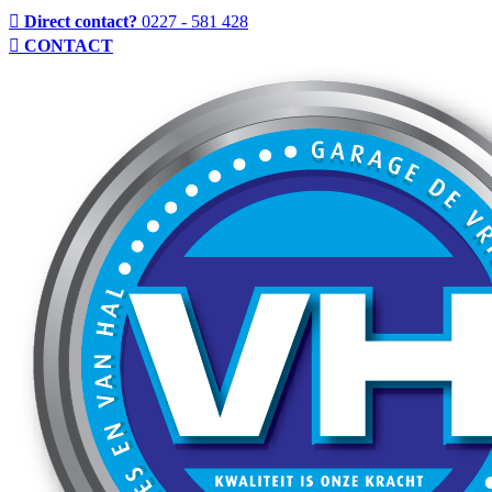
Direct contact?
0227 - 581 428
CONTACT