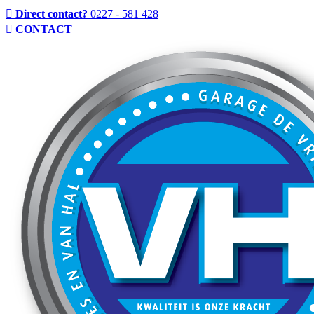
Direct contact?
0227 - 581 428
CONTACT