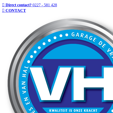
Direct contact?
0227 - 581 428
CONTACT